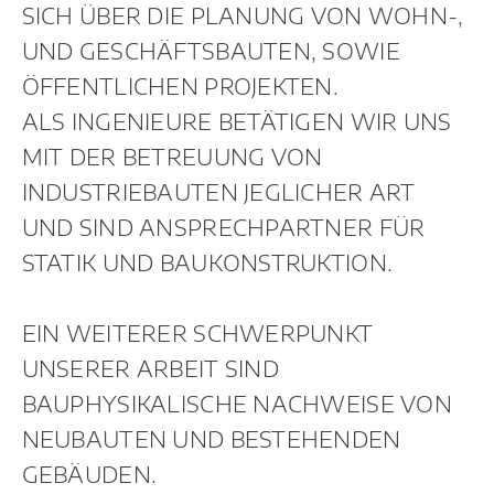
UND SIND ANSPRECHPARTNER FÜR
STATIK UND BAUKONSTRUKTION.
EIN WEITERER SCHWERPUNKT
UNSERER ARBEIT SIND
BAUPHYSIKALISCHE NACHWEISE VON
NEUBAUTEN UND BESTEHENDEN
GEBÄUDEN.
HIER WERDEN NACHWEISE IN DER
AKTUELLEN FASSUNG SOWIE NACH
DIN 18599 ERSTELLT, UND FE-
GESTÜTZTE
KÄLTEBRÜCKENUNTERSUCHUNGEN.
SCHALLSCHUTZNACHWEISE GEMÄSS
DIN 4109 FÜR INNEN- UND
AUSSENLÄRM KÖNNEN ERBRACHT
WERDEN.
DIESE SEITE VERWENDET COOKIES, UM DIE
EINWANDFREIE FUNKTION DER WEBSEITE ZU
GEWÄHRLEISTEN.
LESEN SIE DAZU GERNE UNSERE