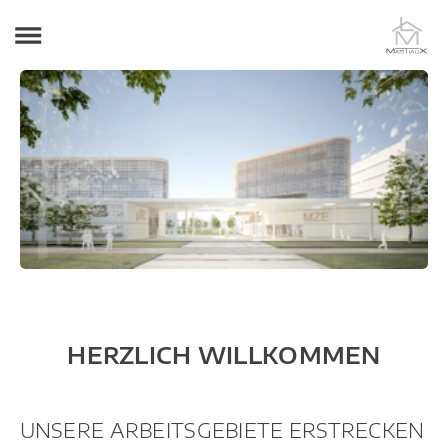
Menü
HERZLICH WILLKOMMEN
UNSERE ARBEITSGEBIETE ERSTRECKEN
SICH ÜBER DIE PLANUNG VON WOHN-,
UND GESCHÄFTSBAUTEN, SOWIE
ÖFFENTLICHEN PROJEKTEN.
ALS INGENIEURE BETÄTIGEN WIR UNS
MIT DER BETREUUNG VON
INDUSTRIEBAUTEN JEGLICHER ART