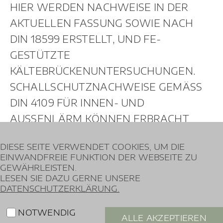
DATENSCHUTZERKLÄRUNG.
WOHNBAU
NOTWENDIG
ALLE AKZEPTIEREN
FUNKTIONAL
GESCHÄFTSBAU
PRÄFERENZEN
AUSWAHL AKZEPTIEREN
ANALYTIK
INDUSTRIEBAU
ABLEHNEN
MARKETING
SETZT EIN TECHNISCHES COOKIE, DAS IHRE
ABLEHNUNG DER ZUSTIMMUNG AUFZEICHNET,
SIE WERDEN NICHT ERNEUT GEFRAGT.
ABLEHNEN
Ingenieurbüro
Mastiaux -
02362 202 98-0
BAUSTATIK
ENTFERNT DAS ZUSTIMMUNGS-COOKIE AUS
0171 216 95 11
Glück-Auf-Str. 168
IHREM BROWSER.
lm@baustatik.net
46284 Dorsten
ENTFERNEN
IMPRESSUM
DATENSCHUTZ